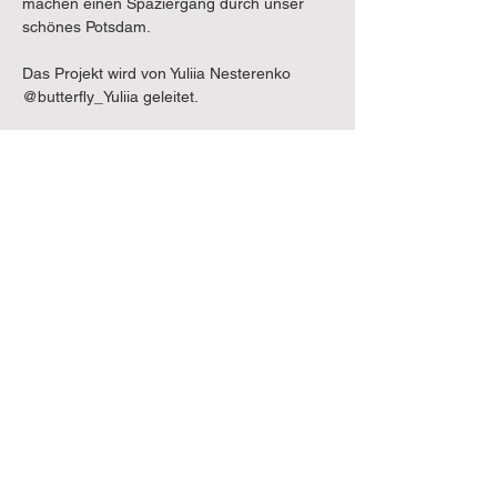
machen einen Spaziergang durch unser 
schönes Potsdam.
Das Projekt wird von Yuliia Nesterenko 
@butterfly_Yuliia geleitet.
Vorherige Veranstaltung
Nächste Veranstaltung
Impressum