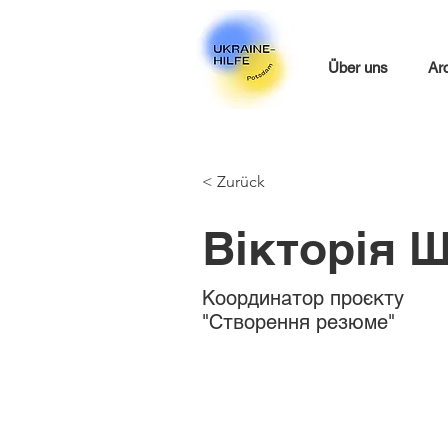
Über uns
Ar
< Zurück
Вікторія 
Координатор проєкту
"Створення резюме"