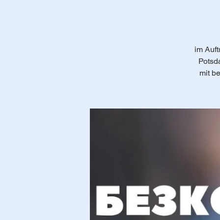
im Auft
Potsd
mit b