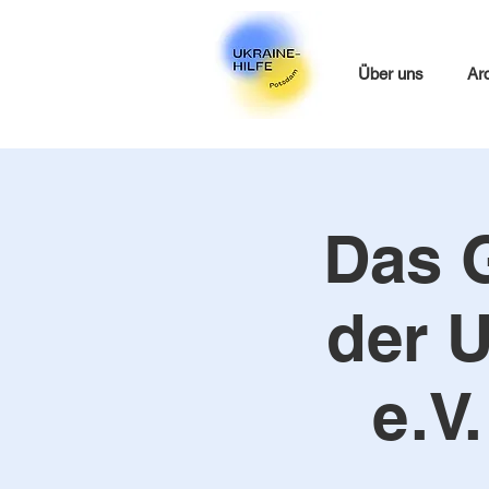
Über uns
Ar
Das 
der U
e.V