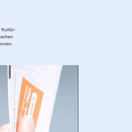
 Kultür-
nschen
önnen.