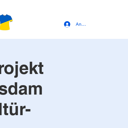
Anmeldung
ojekt
otsdam
tür-