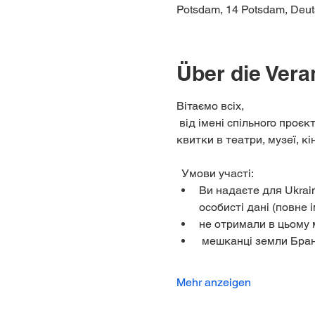
Potsdam, 14 Potsdam, Deut
Über die Vera
Вітаємо всіх,
 від імені спільного проєк
квитки в театри, музеї, к
  Умови участі:
Ви надаєте для Ukrain
особисті дані (повне і
не отримали в цьому м
 мешканці земли Бра
Mehr anzeigen