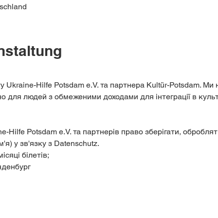
schland
nstaltung
ту Ukraine-Hilfe Potsdam e.V. та партнера Kultür-Potsdam. М
іно для людей з обмеженими доходами для інтеграції в культ
e-Hilfe Potsdam e.V. та партнерів право зберігати, обробля
м'я) у зв'язку з Datenschutz.
ісяці білетів;
нденбург