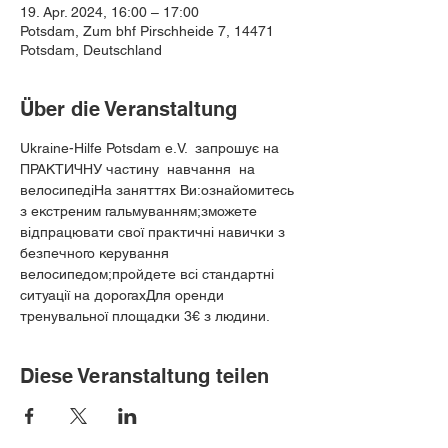
19. Apr. 2024, 16:00 – 17:00
Potsdam, Zum bhf Pirschheide 7, 14471
Potsdam, Deutschland
Über die Veranstaltung
Ukraine-Hilfe Potsdam e.V.  запрошує на 
ПРАКТИЧНУ частину  навчання  на 
велосипедіНа заняттях Ви:ознайомитесь 
з екстреним гальмуванням;зможете 
відпрацювати свої практичні навички з 
безпечного керування 
велосипедом;пройдете всі стандартні 
ситуації на дорогахДля оренди 
тренувальної площадки 3€ з людини.
Diese Veranstaltung teilen