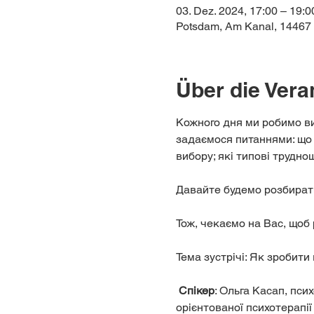
03. Dez. 2024, 17:00 – 19:0
Potsdam, Am Kanal, 14467
Über die Vera
Кожного дня ми робимо ви
задаємося питаннями: що т
вибору; які типові трудно
Давайте будемо розбирати 
Тож, чекаємо на Вас, щоб
Тема зустрічі: Як зробити
Спікер
: Ольга Касап, псих
орієнтованої психотерапії 