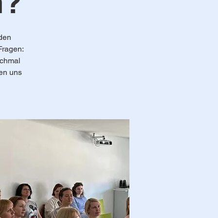
n?“
 den
Fragen:
nchmal
en uns