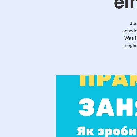
ei
Jed
schwie
Was i
mögli