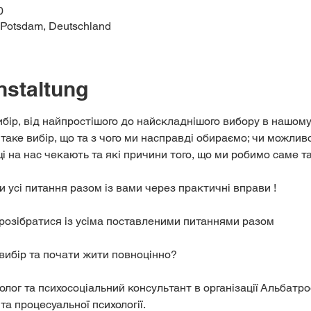
0
 Potsdam, Deutschland
nstaltung
бір, від найпростішого до найскладнішого вибору в нашому 
аке вибір, що та з чого ми насправді обираємо; чи можливо
щі на нас чекають та які причини того, що ми робимо саме т
усі питання разом із вами через практичні вправи ! 
 розібратися із усіма поставленими питаннями разом
 вибір та почати жити повноцінно?
олог та психосоціальний консультант в організації Альбатрос
та процесуальної психології.