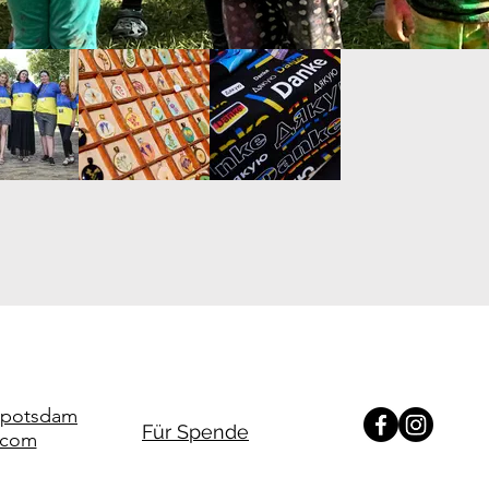
e.potsdam
Für Spende
.com