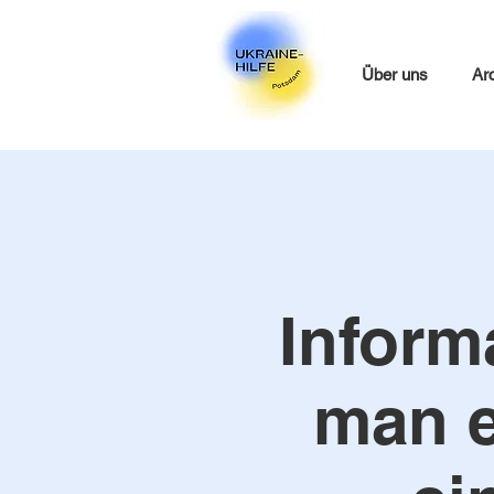
Über uns
Ar
Informa
man e