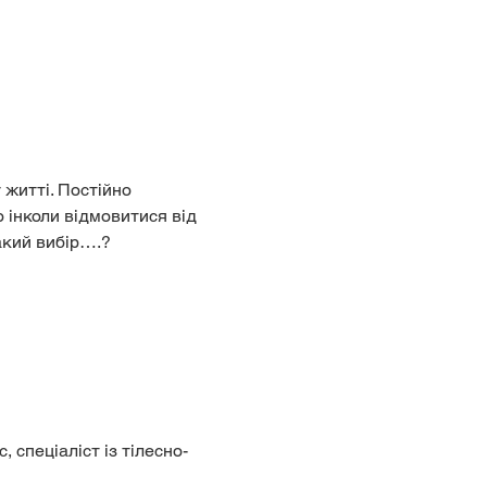
житті. Постійно 
 інколи відмовитися від 
акий вибір….? 
, спеціаліст із тілесно-