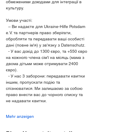
обмеженими доходами для інтеграції в 
культуру.
Умови участі:
  – Ви надаєте для Ukraine-Hilfe Potsdam 
e.V. та партнерів право зберігати, 
обробляти та передавати ваші особисті 
дані (повне ім'я) у зв'язку з Datenschutz.
  - У вас дохід до 1300 євро, та +550 євро 
на кожного члена сім'ї на місяць (мама з 
двома дітьми може отримувати 2400 
євро).
  - У нас 3 заборони: передавати квитки 
іншим, пропускати подію та 
спізнюватися. Ми залишаємо за собою 
право внести вас до чорного списку та 
не надавати квитки.
Mehr anzeigen