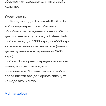
обмеженими доходами для інтеграції в 
культуру.
Умови участі:
  – Ви надаєте для Ukraine-Hilfe Potsdam 
e.V. та партнерів право зберігати, 
обробляти та передавати ваші особисті 
дані (повне ім'я) у зв'язку з Datenschutz.
  - У вас дохід до 1300 євро, та +550 євро 
на кожного члена сім'ї на місяць (мама з 
двома дітьми може отримувати 2400 
євро).
  - У нас 3 заборони: передавати квитки 
іншим, пропускати подію та 
спізнюватися. Ми залишаємо за собою 
право внести вас до чорного списку та 
не надавати квитки.
Mehr anzeigen