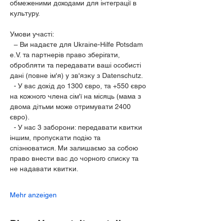
обмеженими доходами для інтеграції в 
культуру.
Умови участі:
  – Ви надаєте для Ukraine-Hilfe Potsdam 
e.V. та партнерів право зберігати, 
обробляти та передавати ваші особисті 
дані (повне ім'я) у зв'язку з Datenschutz.
  - У вас дохід до 1300 євро, та +550 євро 
на кожного члена сім'ї на місяць (мама з 
двома дітьми може отримувати 2400 
євро).
  - У нас 3 заборони: передавати квитки 
іншим, пропускати подію та 
спізнюватися. Ми залишаємо за собою 
право внести вас до чорного списку та 
не надавати квитки.
Mehr anzeigen