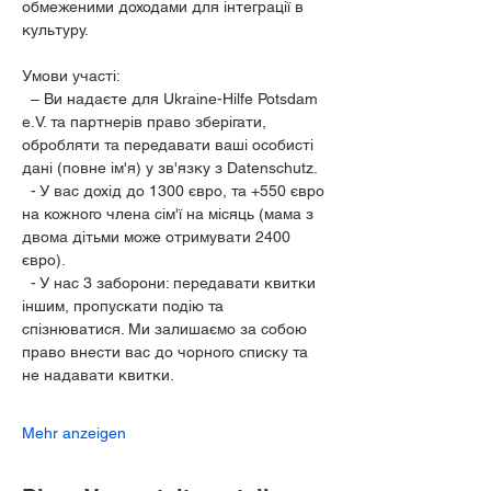
обмеженими доходами для інтеграції в 
культуру.
Умови участі:
  – Ви надаєте для Ukraine-Hilfe Potsdam 
e.V. та партнерів право зберігати, 
обробляти та передавати ваші особисті 
дані (повне ім'я) у зв'язку з Datenschutz.
  - У вас дохід до 1300 євро, та +550 євро 
на кожного члена сім'ї на місяць (мама з 
двома дітьми може отримувати 2400 
євро).
  - У нас 3 заборони: передавати квитки 
іншим, пропускати подію та 
спізнюватися. Ми залишаємо за собою 
право внести вас до чорного списку та 
не надавати квитки.
Mehr anzeigen