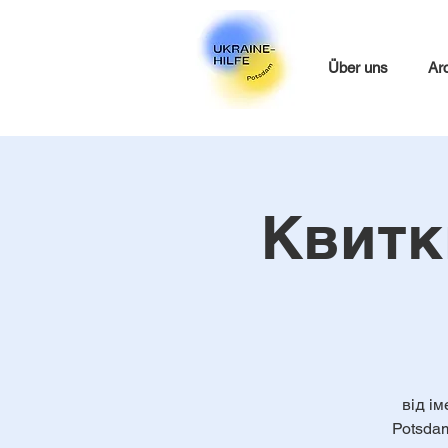
Über uns
Ar
Квитк
від ім
Potsdam