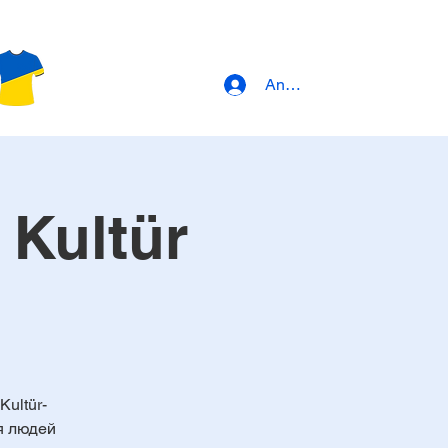
Anmeldung
Kultür
Kultür-
я людей