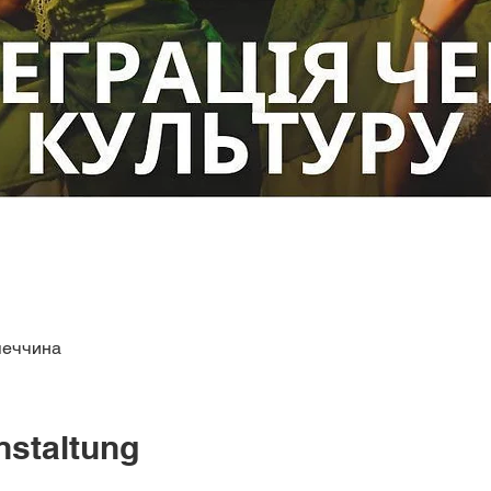
меччина
nstaltung