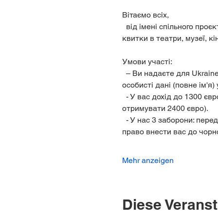
Вітаємо всіх,
  від імені спільного проєкту Ukraine-Hilfe Potsdam e.V. та партнера Kultür-Potsdam. Ми надаємо безкоштовно 
квитки в театри, музеї, к
Умови участі:
  – Ви надаєте для Ukraine-Hilfe Potsdam e.V. та партнерів право зберігати, обробляти та передавати ваші 
особисті дані (повне ім'я) 
  - У вас дохід до 1300 євро, та +550 євро на кожного члена сім'ї на місяць (мама з двома дітьми може 
отримувати 2400 євро).
  - У нас 3 заборони: передавати квитки іншим, пропускати подію та спізнюватися. Ми залишаємо за собою 
право внести вас до чорн
Mehr anzeigen
Diese Veranst