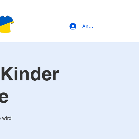
Anmeldung
 Kinder
e
e wird