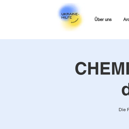
Über uns
Ar
CHEMIE
Die R