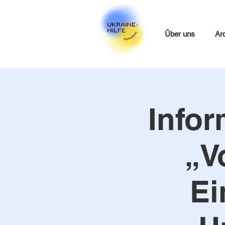
Über uns
Ar
Infor
„V
Ei