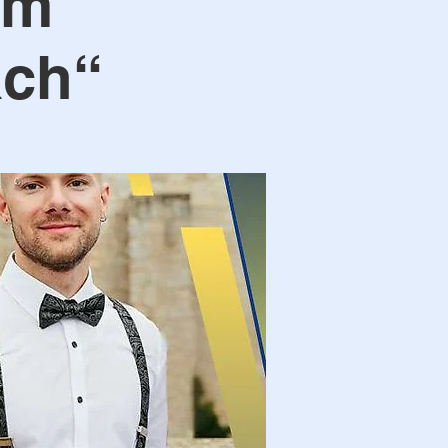
um
äch“