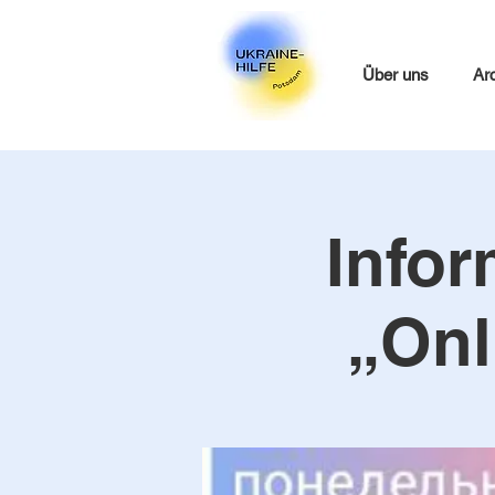
Über uns
Ar
Infor
„Onl