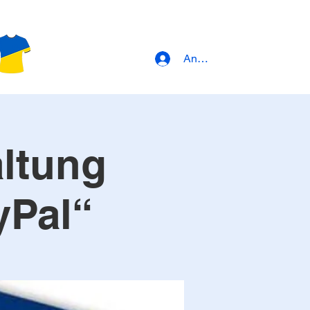
Anmeldung
altung
yPal“