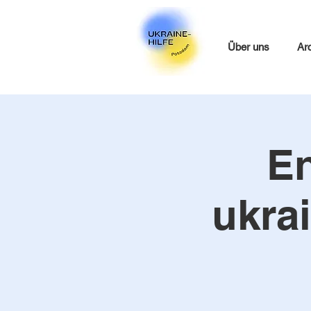
Über uns
Ar
En
ukra