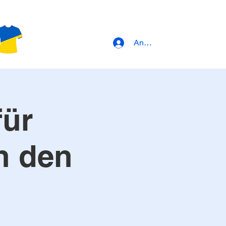
Anmeldung
für
n den