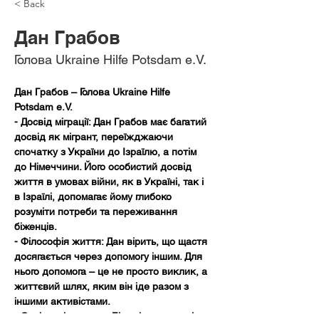
< Back
Дан Грабов
Голова Ukraine Hilfe Potsdam e.V.
Дан Грабов – Голова Ukraine Hilfe 
Potsdam e.V.
- Досвід міграції: Дан Грабов має багатий 
досвід як мігрант, переїжджаючи 
спочатку з України до Ізраїлю, а потім 
до Німеччини. Його особистий досвід 
життя в умовах війни, як в Україні, так і 
в Ізраїлі, допомагає йому глибоко 
розуміти потреби та переживання 
біженців.
- Філософія життя: Дан вірить, що щастя 
досягається через допомогу іншим. Для 
нього допомога – це не просто виклик, а 
життєвий шлях, яким він іде разом з 
іншими активістами.
- Соціальні проєкти: Більшість проєктів, 