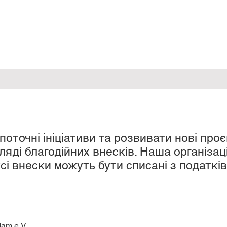
оточні ініціативи та розвивати нові проє
яді благодійних внесків. Наша організац
сі внески можуть бути списані з податків
dam e.V.