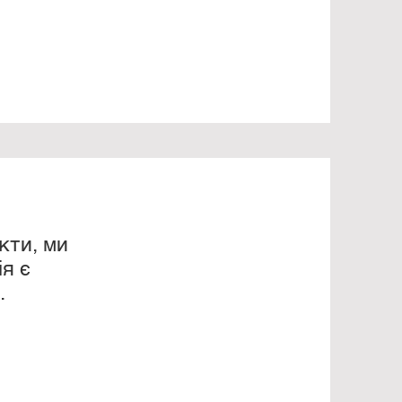
кти, ми
ія є
.