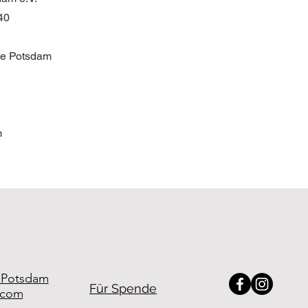
40
se Potsdam
m
e.Potsdam
Für Spende
.com