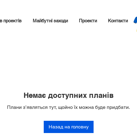
в проектів
Майбутні заходи
Проекти
Контакти
Немає доступних планів
Плани з’являться тут, щойно їх можна буде придбати.
Назад на головну