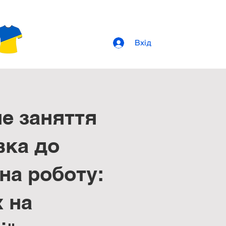
Вхід
е заняття
вка до
на роботу:
х на