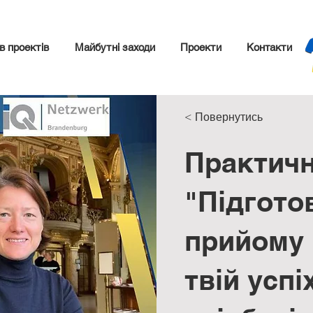
в проектів
Майбутні заходи
Проекти
Контакти
< Повернутись
Практичн
"Підгото
прийому 
твій успі