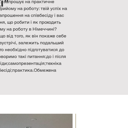
і"
V.  запрошує на практичне 
рийому на роботу: твій успіх на 
апрошення на співбесіду і вас 
ня, що робити і як проходить 
ому на роботу в Німеччині? 
о від того, як він покаже себе 
зустрічі, залежить подальший 
го необхідно підготуватися до 
воримо такі питання:до і після 
сіди;самопрезентація;техніка 
бесіді;практика.Обмежена 