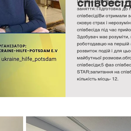
співбесід
Ukraine-Hilfe Potsdam e.
заняття: Підготовка до п
співбесідіВи отримали з
сковує страх і нерозумін
співбесіда під час прий
Здобувач має розуміти, щ
роботодавцю на першій 
розвиток подій і для цьо
майбутньої розмови.обго
співбесіди;5 фаз співбе
STAR;запитання на спів
кількість місць- 12.