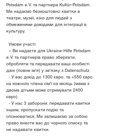
Potsdam e.V. та партнера Kultür-Potsdam. 
Ми надаємо безкоштовно квитки в 
театри, музеї, кіно для людей з 
обмеженими доходами для інтеграції в 
культуру.
  Умови участі:
  – Ви надаєте для Ukraine-Hilfe Potsdam 
e.V. та партнерів право зберігати, 
обробляти та передавати ваші особисті 
дані (повне ім'я) у зв'язку з Datenschutz.
  - У вас дохід до 1300 євро, та +550 євро 
на кожного члена сім'ї на місяць (мама з 
двома дітьми може отримувати 2400 
євро).
  - У нас 3 заборони: передавати квитки 
іншим, пропускати подію та 
спізнюватися. Ми залишаємо за собою 
право внести вас до чорного списку та 
не надавати квитки.