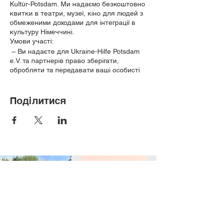
Kultür-Potsdam. Ми надаємо безкоштовно
квитки в театри, музеї, кіно для людей з
обмеженими доходами для інтеграції в
культуру Німеччині.
Умови участі:
– Ви надаєте для Ukraine-Hilfe Potsdam
e.V. та партнерів право зберігати,
обробляти та передавати ваші особисті
дані (повне ім'я) у зв'язку з Datenschutz.
- У вас дохід до 1300 євро, та +550 євро
на кожного члена сім'ї на місяць (мама з
Поділитися
двома дітьми може отримувати 2400
євро).
- У нас 3 заборони: передавати квитки
іншим, пропускати подію та
спізнюватися. Ми залишаємо за собою
право внести вас до чорного списку та
не надавати квитки.
– Ми даємо квитки в необхідній кількості
1 раз на місяць для всієї родини або
однієї близької людини для спільного
відвідування заходу, за умови, якщо всі
учасники відповідають вимогам вище.
– У місяць вашого Дня народження,