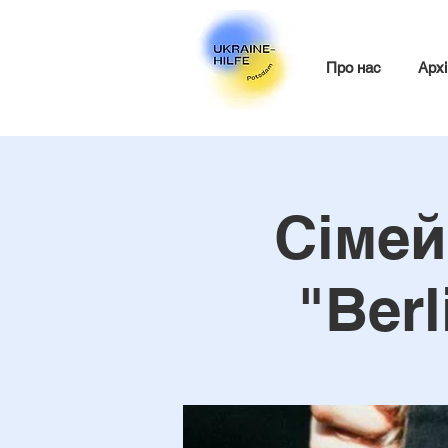
Про нас
Архі
Сімей
"Berl