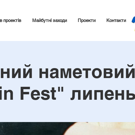
в проектів
Майбутні заходи
Проекти
Контакти
ний наметовий
in Fest" липен