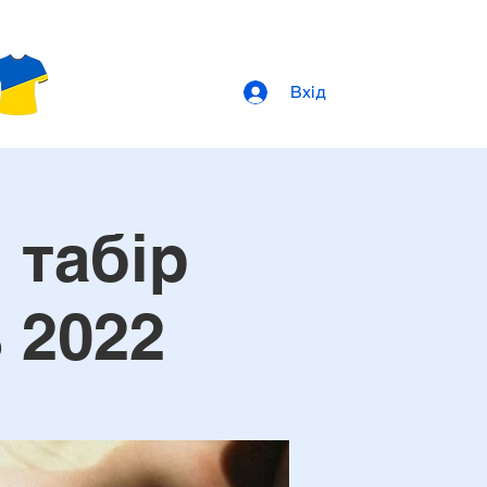
Вхід
 табір
ь 2022