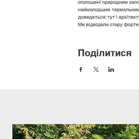
оголошені природним запов
наймолодшим термальним к
доведеться: тут і архіте
Ми відвідали стару форте
Поділитися