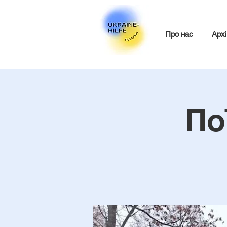
Про нас
Архі
По