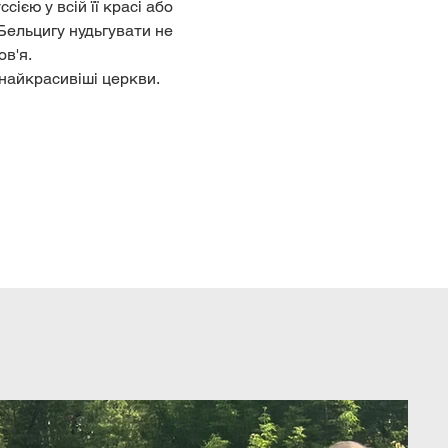
єю у всій її красі або 
ельцигу нудьгувати не 
в'я.
 найкрасивіші церкви.