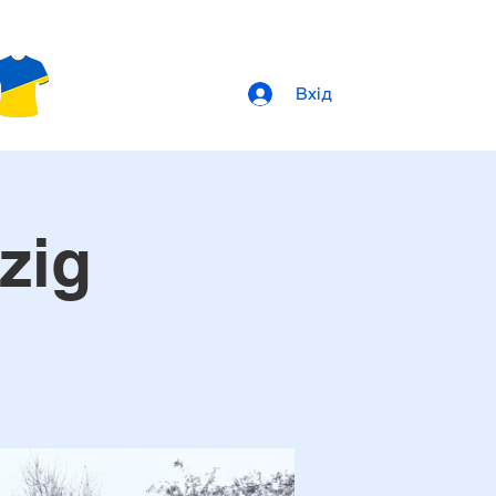
Вхід
zig