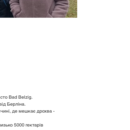
сто Bad Belzig.
ід Берліна.
чині, де мешкає дрохва - 
изько 5000 гектарів 