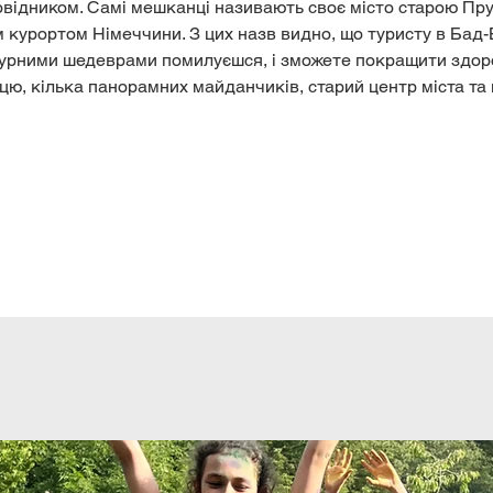
ідником. Самі мешканці називають своє місто старою Пруссі
урортом Німеччини. З цих назв видно, що туристу в Бад-Б
ктурними шедеврами помилуєшся, і зможете покращити здоро
цю, кілька панорамних майданчиків, старий центр міста та