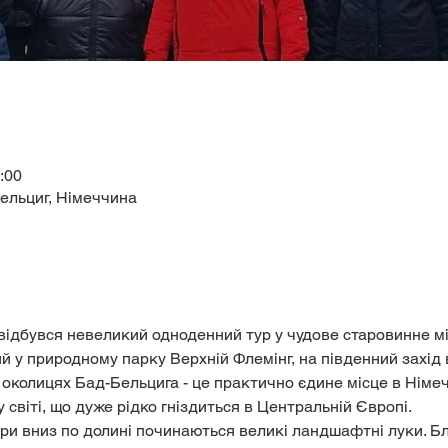
6:00
ельциг, Німеччина
відбувся невеликий одноденний тур у чудове старовинне мі
 у природному парку Верхній Флемінг, на південний захід в
околицях Бад-Бельцига - це практично єдине місце в Німеч
світі, що дуже рідко гніздиться в Центральній Європі.
ри вниз по долині починаються великі ландшафтні луки. Бл