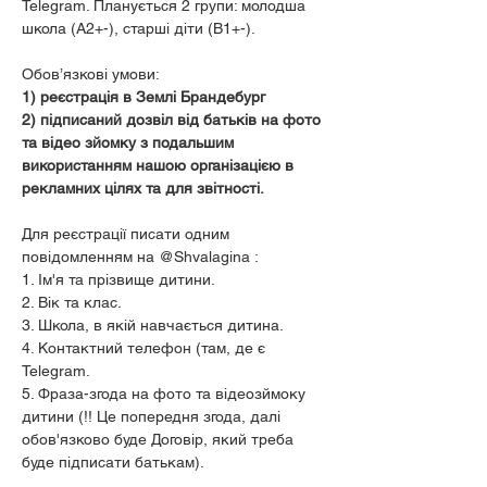
Telegram. Планується 2 групи: молодша 
школа (А2+-), старші діти (В1+-). 

1) реєстрація в Землі Брандебург 

2) підписаний дозвіл від батьків на фото 
та відео зйомку з подальшим 
використанням нашою організацією в 
рекламних цілях та для звітності.
Для реєстрації писати одним 
повідомленням на @Shvalagina :

1. Ім'я та прізвище дитини.

2. Вік та клас.

3. Школа, в якій навчається дитина.

4. Контактний телефон (там, де є 
Telegram.

5. Фраза-згода на фото та відеозймоку 
дитини (!! Це попередня згода, далі 
обов'язково буде Договір, який треба 
буде підписати батькам).