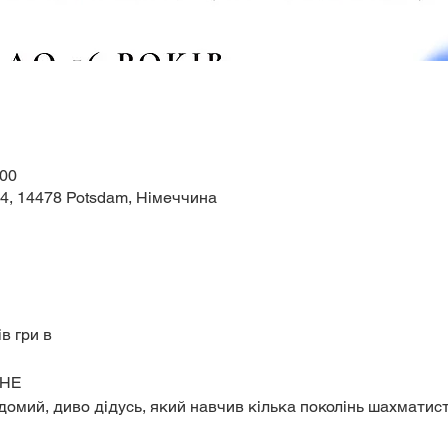
:00
44, 14478 Potsdam, Німеччина
в гри в
НЕ
домий, диво дідусь, який навчив кілька поколінь шахматист