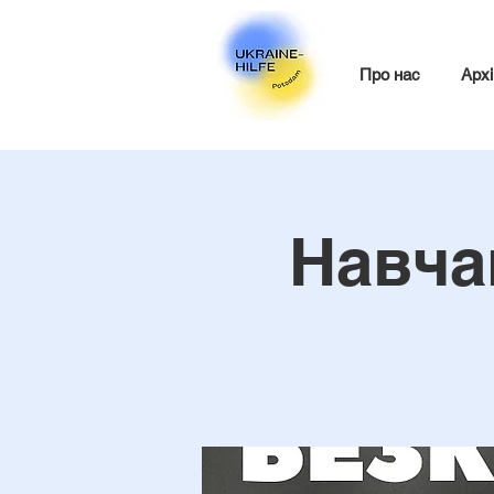
Про нас
Архі
Навча