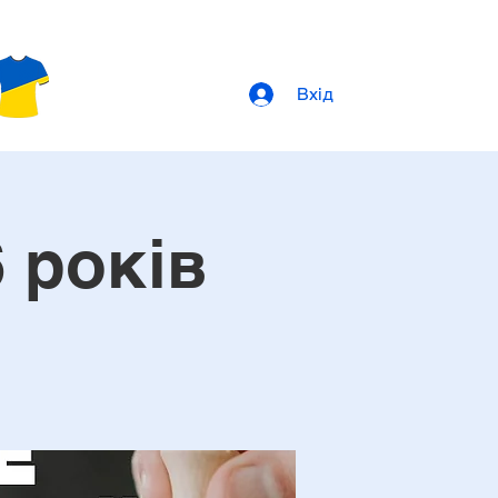
Вхід
 років