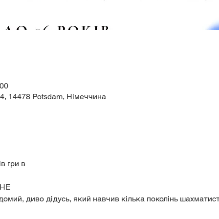
:00
44, 14478 Potsdam, Німеччина
в гри в
НЕ
домий, диво дідусь, який навчив кілька поколінь шахматист