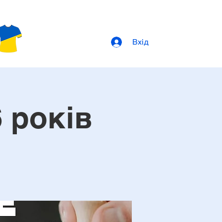
Вхід
 років