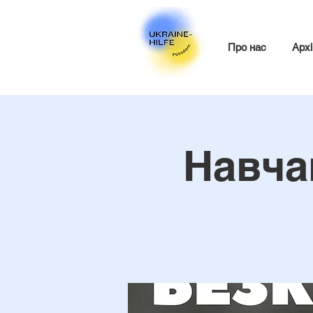
Про нас
Архі
Навча