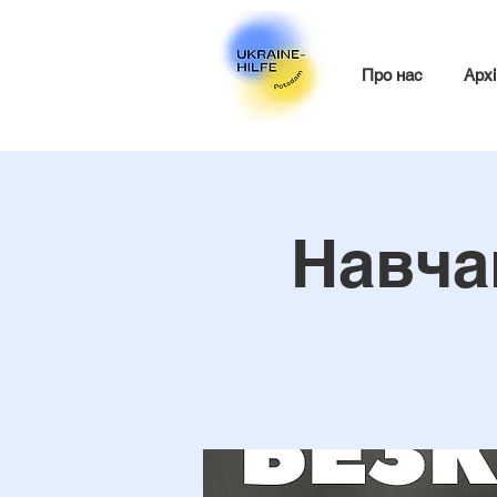
Про нас
Архі
Навча