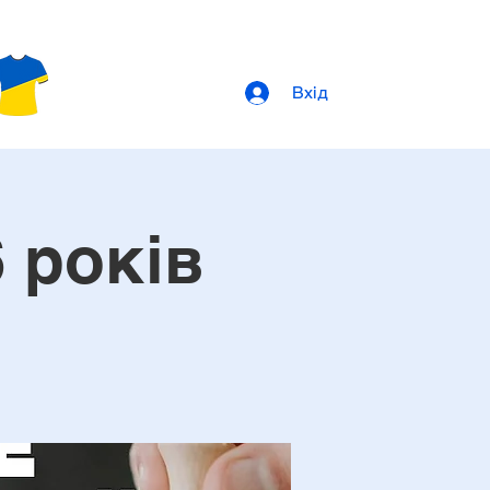
Вхід
 років