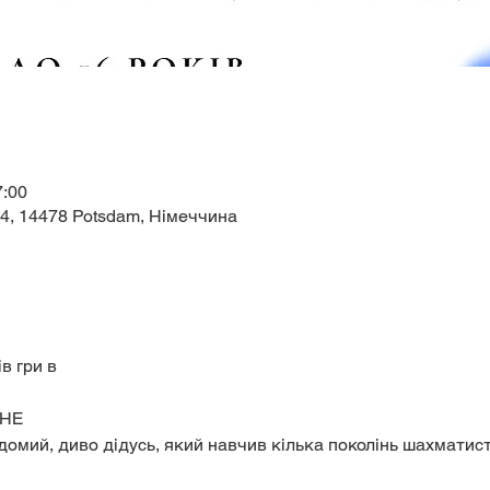
7:00
44, 14478 Potsdam, Німеччина
в гри в
НЕ
домий, диво дідусь, який навчив кілька поколінь шахматист