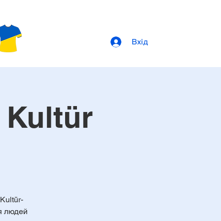
Вхід
Kultür
Kultür-
я людей