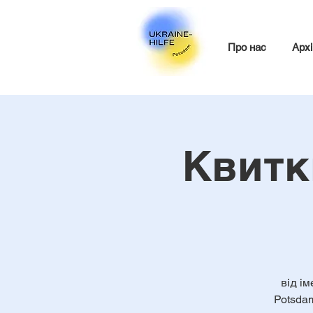
Про нас
Архі
Квитк
від ім
Potsdam