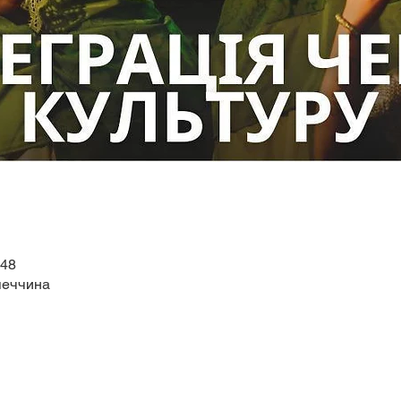
:48
меччина