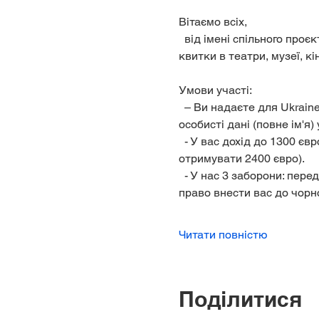
Вітаємо всіх,
  від імені спільного проєкту Ukraine-Hilfe Potsdam e.V. та партнера Kultür-Potsdam. Ми надаємо безкоштовно 
квитки в театри, музеї, к
Умови участі:
  – Ви надаєте для Ukraine-Hilfe Potsdam e.V. та партнерів право зберігати, обробляти та передавати ваші 
особисті дані (повне ім'я) 
  - У вас дохід до 1300 євро, та +550 євро на кожного члена сім'ї на місяць (мама з двома дітьми може 
отримувати 2400 євро).
  - У нас 3 заборони: передавати квитки іншим, пропускати подію та спізнюватися. Ми залишаємо за собою 
право внести вас до чорн
Читати повністю
Поділитися