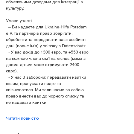
обмеженими доходами для інтеграції в 
культуру.
Умови участі:
  – Ви надаєте для Ukraine-Hilfe Potsdam 
e.V. та партнерів право зберігати, 
обробляти та передавати ваші особисті 
дані (повне ім'я) у зв'язку з Datenschutz.
  - У вас дохід до 1300 євро, та +550 євро 
на кожного члена сім'ї на місяць (мама з 
двома дітьми може отримувати 2400 
євро).
  - У нас 3 заборони: передавати квитки 
іншим, пропускати подію та 
спізнюватися. Ми залишаємо за собою 
право внести вас до чорного списку та 
не надавати квитки.
Читати повністю