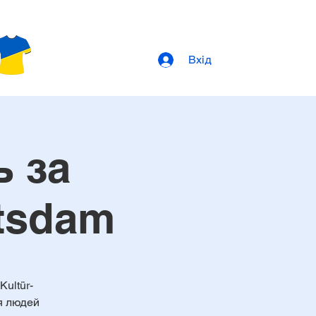
Вхід
ь за
otsdam
Kultür-
я людей