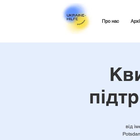
Про нас
Архі
Кви
підтр
від ім
Potsdam