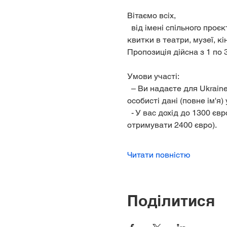
Вітаємо всіх,
  від імені спільного проєкту Ukraine-Hilfe Potsdam e.V. та партнера Kultür-Potsdam. Ми надаємо безкоштовно 
квитки в театри, музеї, к
Пропозиція дійсна з 1 по 
Умови участі:
  – Ви надаєте для Ukraine-Hilfe Potsdam e.V. та партнерів право зберігати, обробляти та передавати ваші 
особисті дані (повне ім'я) 
  - У вас дохід до 1300 євро, та +550 євро на кожного члена сім'ї на місяць (мама з двома дітьми може 
отримувати 2400 євро).
Читати повністю
Поділитися