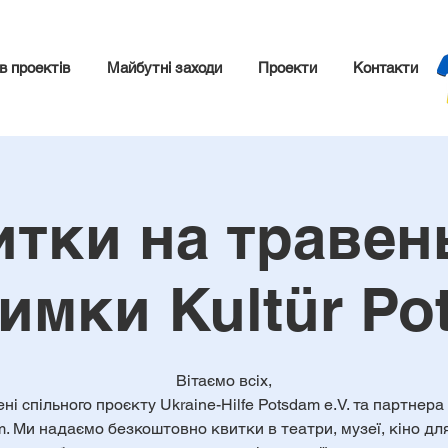
в проектів
Майбутні заходи
Проекти
Контакти
тки на травен
имки Kultür P
Вітаємо всіх,
ені спільного проєкту Ukraine-Hilfe Potsdam e.V. та партнера 
. Ми надаємо безкоштовно квитки в театри, музеї, кіно дл