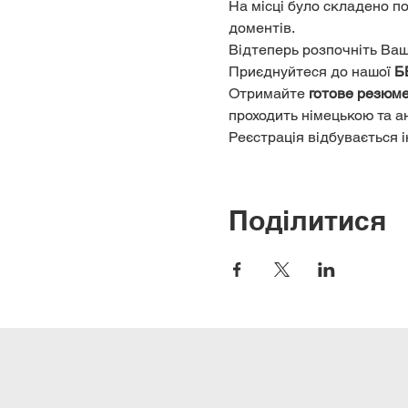
На місці було складено п
доментів.
Відтеперь розпочніть Ваш 
Приєднуйтеся до нашої 
Б
Отримайте 
готове резюм
проходить німецькою та а
Реєстрація відбувається 
Поділитися