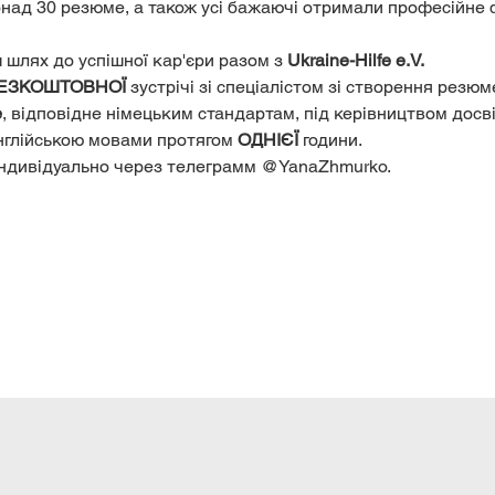
онад 30 резюме, а також усі бажаючі отримали професійне 
шлях до успішної кар'єри разом з 
Ukraine-Hilfe e.V.
 ️ 
ЕЗКОШТОВНОЇ
 зустрічі зі спеціалістом зі створення резюме
е
, відповідне німецьким стандартам, під керівництвом досві
нглійською мовами протягом 
ОДНІЄЇ
 години.
індивідуально через телеграмм @YanaZhmurko.