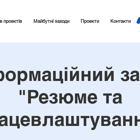
в проектів
Майбутні заходи
Проекти
Контакти
формаційний за
"Резюме та
ацевлаштуван