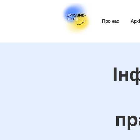
Про нас
Архі
Ін
пр