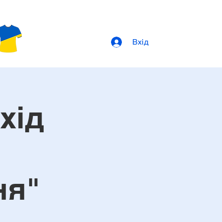
Вхід
хід
ня"