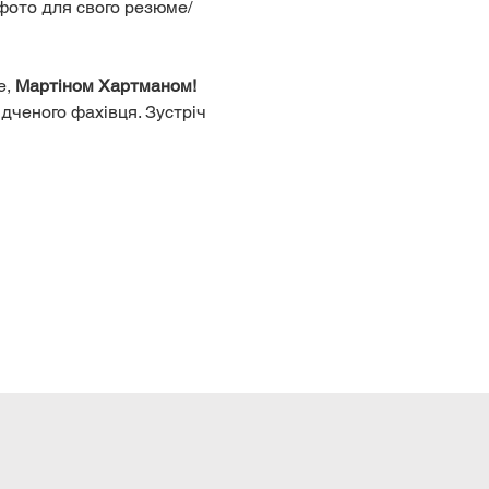
фото для свого резюме/
, 
Мартіном Хартманом! 
 ️
дченого фахівця. ️Зустріч 