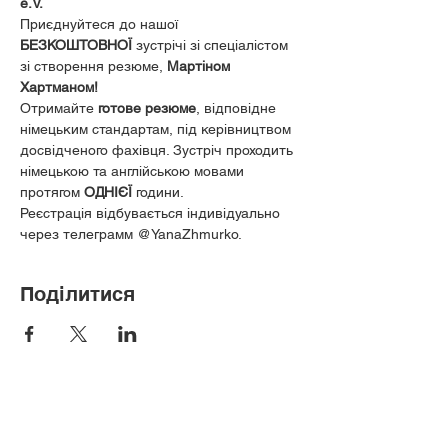
e.V.
 ️ 
Приєднуйтеся до нашої 
БЕЗКОШТОВНОЇ
 зустрічі зі спеціалістом 
зі створення резюме, 
Мартіном 
Хартманом! 
 ️
Отримайте 
готове резюме
, відповідне 
німецьким стандартам, під керівництвом 
досвідченого фахівця. ️Зустріч проходить 
німецькою та англійською мовами 
протягом 
ОДНІЄЇ
 години.
Реєстрація відбувається індивідуально 
через телеграмм @YanaZhmurko.
Поділитися