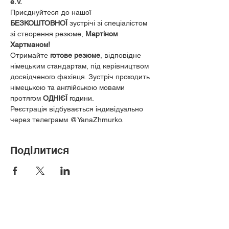
e.V.
 ️ 
Приєднуйтеся до нашої 
БЕЗКОШТОВНОЇ
 зустрічі зі спеціалістом 
зі створення резюме, 
Мартіном 
Хартманом! 
 ️
Отримайте 
готове резюме
, відповідне 
німецьким стандартам, під керівництвом 
досвідченого фахівця. ️Зустріч проходить 
німецькою та англійською мовами 
протягом 
ОДНІЄЇ
 години.
Реєстрація відбувається індивідуально 
через телеграмм @YanaZhmurko.
Поділитися