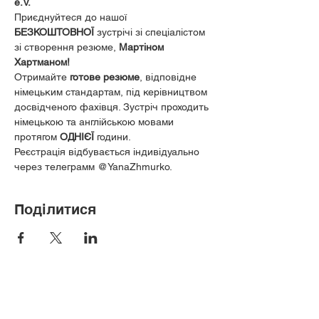
e.V.
 ️ 
Приєднуйтеся до нашої 
БЕЗКОШТОВНОЇ
 зустрічі зі спеціалістом 
зі створення резюме, 
Мартіном 
Хартманом! 
 ️
Отримайте 
готове резюме
, відповідне 
німецьким стандартам, під керівництвом 
досвідченого фахівця. ️Зустріч проходить 
німецькою та англійською мовами 
протягом 
ОДНІЄЇ
 години.
Реєстрація відбувається індивідуально 
через телеграмм @YanaZhmurko.
Поділитися