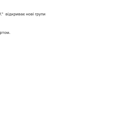
."  відкриває нові групи 
ртом. 