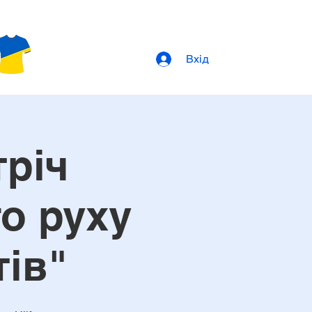
Вхід
тріч
о руху
ів"