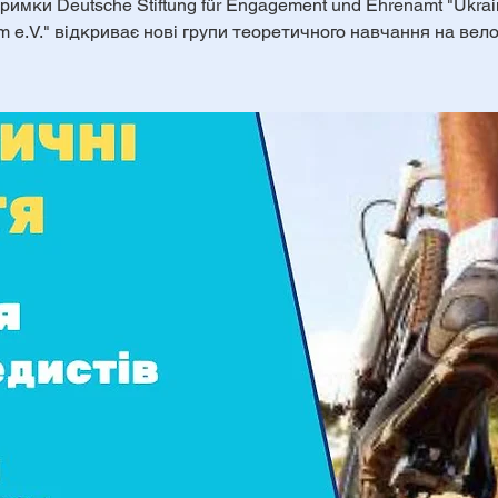
римки Deutsche Stiftung für Engagement und Ehrenamt "Ukrai
m e.V." відкриває нові групи теоретичного навчання на вело