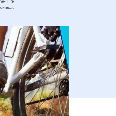
ne-Hilfe
сипеді.