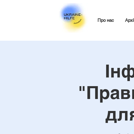
Про нас
Архі
Інф
"Прав
дл