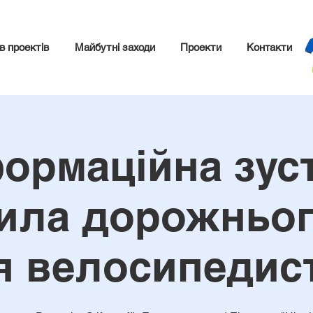
в проектів
Майбутні заходи
Проекти
Контакти
ормаційна зус
ила дорожньог
я велосипедист