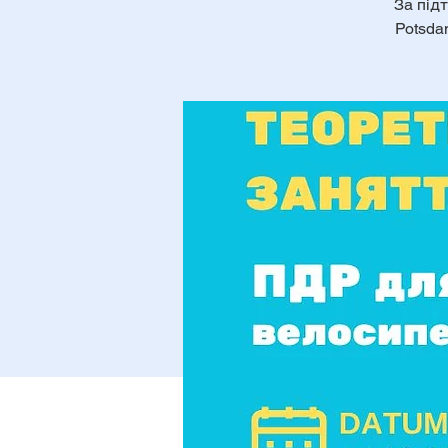
За підт
Potsda