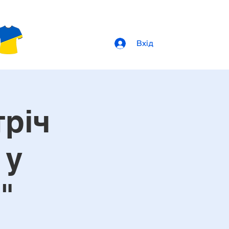
Вхід
тріч
 у
"