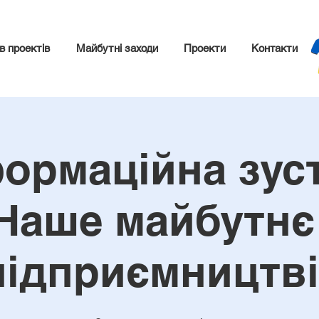
в проектів
Майбутні заходи
Проекти
Контакти
ормаційна зус
Наше майбутнє
підприємництві