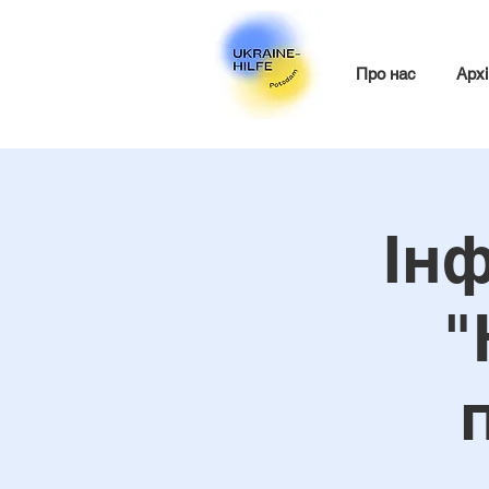
Про нас
Архі
Інф
"