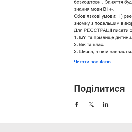
безкоштовні.  Заняття буд
знання мови В1+-.  
Обов’язкові умови:  1) реє
зйомку з подальшим викор
Для РЕЄСТРАЦІЇ писати о
1. Ім'я та прізвище дитини.
2. Вік та клас. 
3. Школа, в якій навчаєтьс
Читати повністю
Поділитися