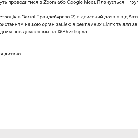
уть проводитися в Zoom або Google Meet. Планується 1 група
страція в Землі Брандебург та 2) підписаний дозвіл від бат
истанням нашою організацією в рекламних цілях та для звіт
дним повідомленням на @Shvalagina : 
 
я дитина. 