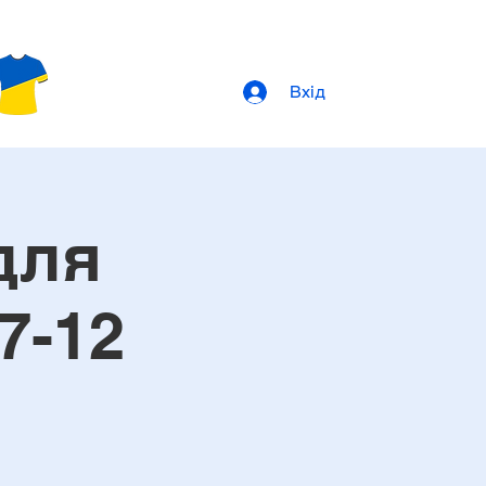
Вхід
для
7-12