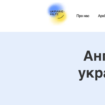
Про нас
Архі
Ан
укр