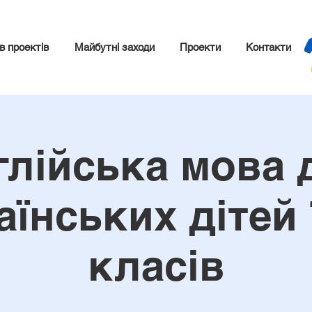
в проектів
Майбутні заходи
Проекти
Контакти
глійська мова 
аїнських дітей 
класів