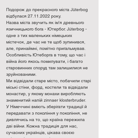
Подорож до прекрасного міста Jüterbog 
відбулася 27.11.2022 року.
Назва міста звучить як ім'я древнього 
язичницького бога - Ютербог. Jüterbog - 
одне з тих маленьких німецьких 
містечок, де час не те щоб зупинився, 
але, принаймні, помітно пригальмував. 
Особливість Ютеборга в тому, що час і 
війна його якось помилувати, і багато 
старовинних споруд там залишилися не 
зруйнованими.
Ми відвідали старе місто, побачили старі 
міські стіни, форд, костели та відвідали 
монастир, у якому монахи виробляють 
знаменитий напій zinnaer klosterbruder.
У Німеччині вміють зберігати традиції й 
передавати з покоління у покоління, не 
дивлячись на то, що країна пережила 
дві війни. Кожна традиція для нас, 
сучасних українців, цікава своєю 