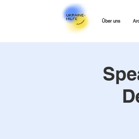
Über uns
Ar
Spe
D