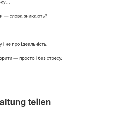
цьку…
ти — слова зникають?
 і не про ідеальність.
орити — просто і без стресу.
altung teilen