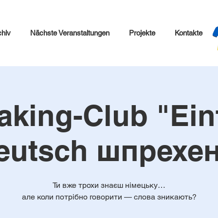
chiv
Nächste Veranstaltungen
Projekte
Kontakte
aking-Club "Ein
eutsch шпрехен
Ти вже трохи знаєш німецьку…
але коли потрібно говорити — слова зникають?