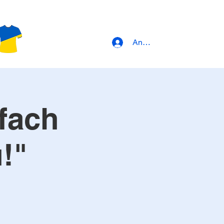
Anmeldung
fach
!"