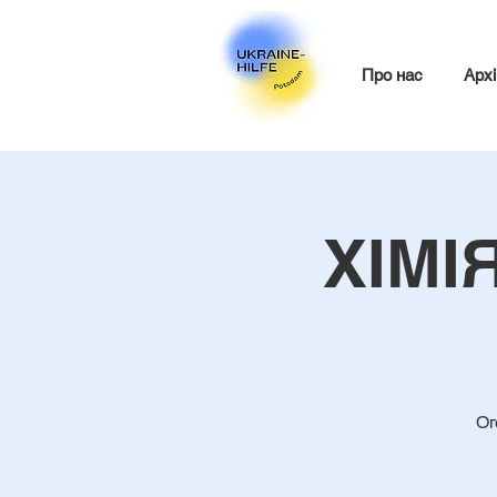
Про нас
Архі
ХІМІЯ
Ог