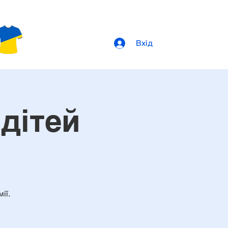
Вхід
 дітей
ії.