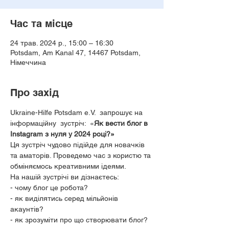
Час та місце
24 трав. 2024 р., 15:00 – 16:30
Potsdam, Am Kanal 47, 14467 Potsdam,
Німеччина
Про захід
Ukraine-Hilfe Potsdam e.V.  запрошує на 
інформаційну  зустріч:  «
Як вести блог в 
Instagram з нуля у 2024 році?»
Ця зустріч чудово підійде для новачків 
та аматорів. Проведемо час з користю та 
обміняємось креативними ідеями.
На нашій зустрічі ви дізнаєтесь:  
- чому блог це робота? 
- як виділятись серед мільйонів 
акаунтів? 
- як зрозуміти про що створювати блог? 